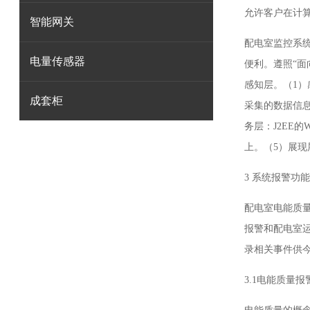
允许客户在计
智能网关
配电室监控系
电量传感器
便利。遵照“面
感知层。（1
成套柜
采集的数据信息
务层：J2EE的
上。（5）展
3 系统报警功能
配电室电能质
报警和配电室
录相关事件供
3.1电能质量