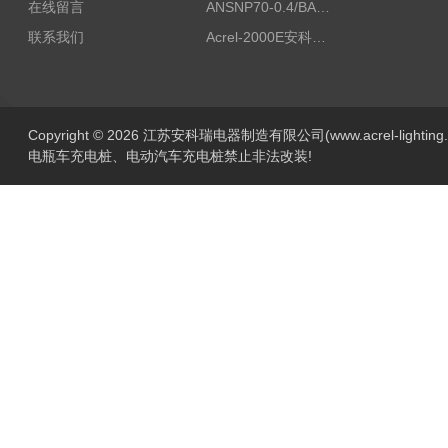
在线留言
ANSNP70-0.4/BANSNP中线安防保护器 治理三相不平衡
联系我们
Acrel-2000E安科瑞Acrel配电室综合监控系统
Copyright © 2026 江苏安科瑞电器制造有限公司(www.acrel-lightin
电瓶车充电桩、电动汽车充电桩禁止非法改装!