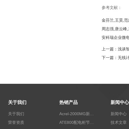
参考文献：
金芬兰,王昊,范广
周志强,唐云峰
安科瑞企业微电网
上一篇：
浅谈
下一篇：
无线
关于我们
热销产品
新闻中心
关于我们
Acrel-2000MG新能源消纳安科瑞微电网能量管理系统
新闻中心
荣誉资质
ATE800配电柜节点无线测温/表带捆绑/无源感应取电
技术文章