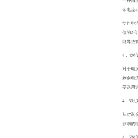
一种情
余电流
动作电
值的2
能导致
4．4
对于电
剩余电
要选用
4．5
从对剩
影响的
4．6