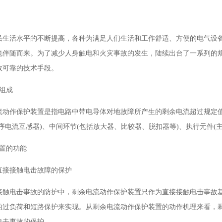
民生活水平的不断提高，各种为满足人们生活和工作舒适、方便的电气设
也伴随而来。为了减少人身触电和火灾事故的发生，陆续出台了一系列的
效可靠的技术手段。
和组成
流动作保护装置是指电路中带电导体对地故障所产生的剩余电流超过规定
零序电流互感器)、中间环节(包括放大器、比较器、脱扣器等)、执行元件(
装置的功能
对直接接触电击故障的保护
接触电击事故的防护中，剩余电流动作保护装置只作为直接接触电击事故
的过负荷和短路保护来实现。从剩余电流动作保护装置的动作机理来看，
电击事故的保护。