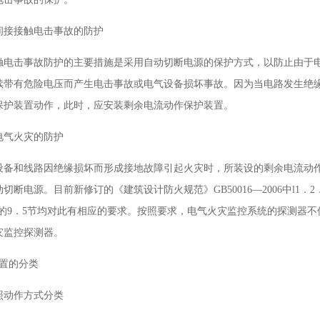
对间接接触电击事故的防护
触电击事故防护的主要措施是采用自动切断电源的保护方式，以防止由于
续带有危险电压而产生电击事故或电气设备损坏事故。因为当电路发生绝
保护装置动作，此时，应安装剩余电流动作保护装置。
电气火灾的防护
设备和线路因绝缘损坏而形成接地故障引起火灾时，所装设的剩余电流动
切断电源。目前新修订的《建筑设计防火规范》GB50016—2006中l1．2．
中的9．5节均对此有相应的要求。按照要求，电气火灾监控系统的探测器
灾监控探测器。
装置的分类
照动作方式分类