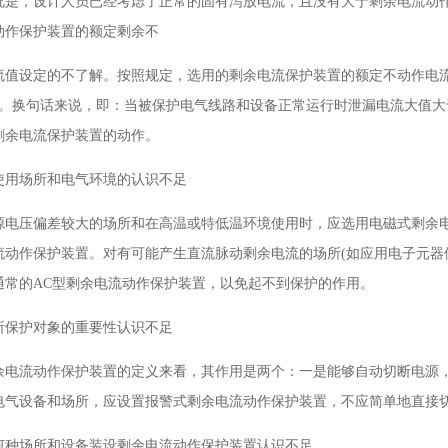
况是，设计人员已经考虑了正常的固有泻放电流，且没有大于剩余电流动
动作保护装置的额定剩余不
流值设定的不了解。按照规定，选用的剩余电流保护装置的额定不动作电
倍。换句话来说，即：当被保护电气线路和设备正常运行时泄漏电流大值大
剩余电流保护装置的动作。
对使用场所和电气环境的认识不足
源电压偏差较大的场所和在高温或特低温环境使用时，应选用电磁式剩余
流动作保护装置。对有可能产生直流脉动剩余电流的场所(如应用电子元器
通常的AC型剩余电流动作保护装置，以免起不到保护的作用。
对所保护对象的重要性认识不足
余电流动作保护装置的定义来看，其作用是两个：一是能够自动切断电源
电气设备和场所，应设置报警式剩余电流动作保护装置，不应简单地直接
对何种场所和设备装设剩余电流动作保护装置认识不足