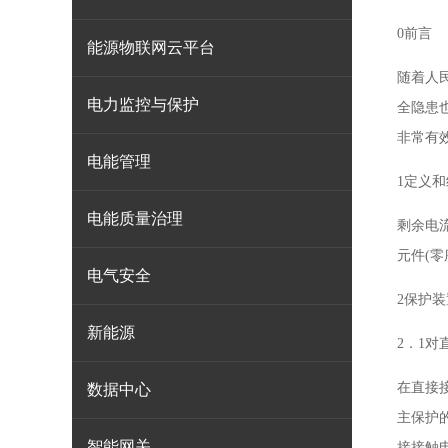
0前言
能源物联网云平台
随着人
电力监控与保护
全隐患
非常有
电能管理
1定义
电能质量治理
剩余电
元件(
电气安全
2保护
新能源
2．1
在直接
数据中心
主保护
智能网关
接接触