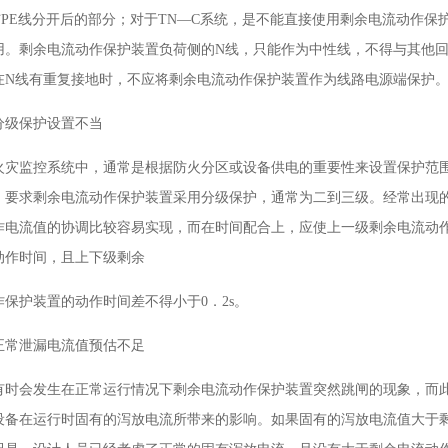
与PE线分开后的部分；对于TN—C系统，是不能直接使用剩余电流动作保护
用。剩余电流动作保护装置负荷侧的N线，只能作为中性线，不得与其他回
在N线有重复接地时，不应将剩余电流动作保护装置作为线路电源端保护
对分级保护设置不当
火灾监控系统中，通常是根据防火分区或设备供电的重要性来设置保护范
，要求剩余电流动作保护装置采用分级保护，通常为二到三级。经常出现
作电流值的协调比较容易实现，而在时间配合上，应使上一级剩余电流动
动作时间，且上下级剩余
作保护装置的动作时间差不得小于0．2s。
对正常泄漏电流值预估不足
有时会发生在正常运行情况下剩余电流动作保护装置突然跳闸的现象，而
设备在运行时固有的泻放电流所带来的影响。如果固有的泻放电流值大于