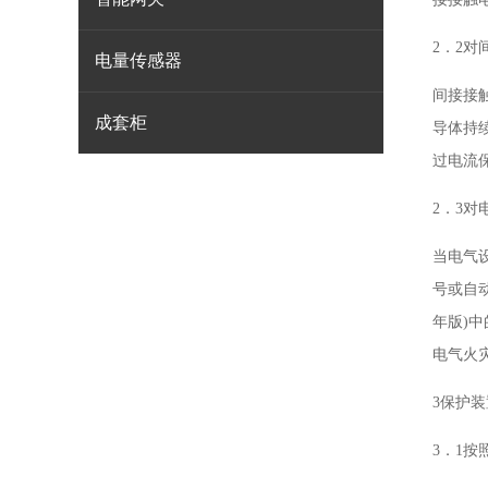
2．2
电量传感器
间接接
成套柜
导体持
过电流
2．3对
当电气
号或自动
年版)
电气火
3保护
3．1按