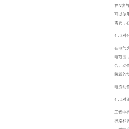
在N线
可以使
需要，
4．2
在电气
电范围
合。动
装置的
电流动
4．3
工程中
线路和