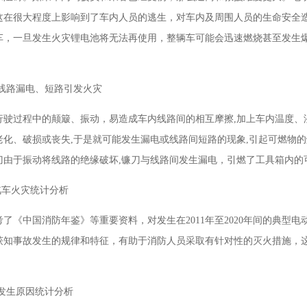
这在很大程度上影响到了车内人员的逃生，对车内及周围人员的生命安全
车，一旦发生火灾锂电池将无法再使用，整辆车可能会迅速燃烧甚至发生
气线路漏电、短路引发火灾
行驶过程中的颠簸、振动，易造成车内线路间的相互摩擦,加上车内温度、
老化、破损或丧失,于是就可能发生漏电或线路间短路的现象,引起可燃物
刀由于振动将线路的绝缘破坏,镰刀与线路间发生漏电，引燃了工具箱内的
汽车火灾统计分析
考了《中国消防年鉴》等重要资料，对发生在2011年至2020年间的典
获知事故发生的规律和特征，有助于消防人员采取有针对性的灭火措施，
故发生原因统计分析