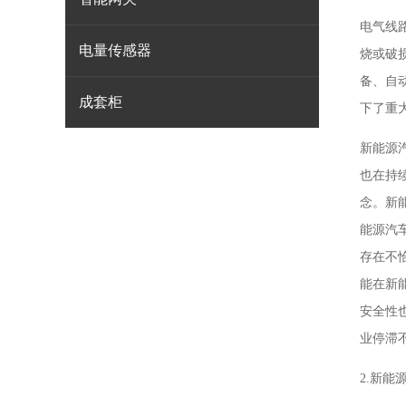
电气线
电量传感器
烧或破
备、自
成套柜
下了重
新能源
也在持
念。新
能源汽
存在不
能在新
安全性
业停滞
2.新能