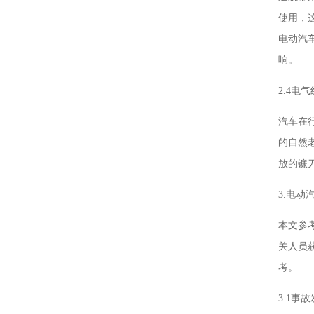
使用，
电动汽
响。
2.4电
汽车在
的自然
放的镰
3.电动
本文参
关人员
考。
3.1事