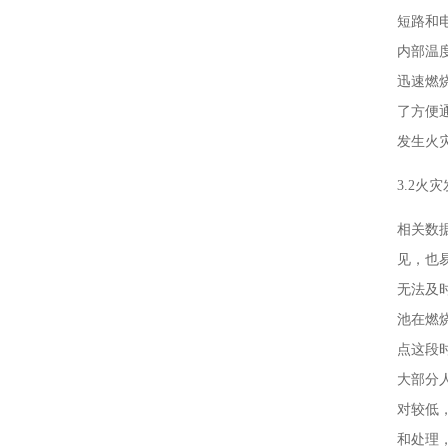
短路和
内部温
迅速燃
了方便
发生火
3.2火
相关数
见，也
无法及
池在燃
点这段
大部分
对较低
和处理