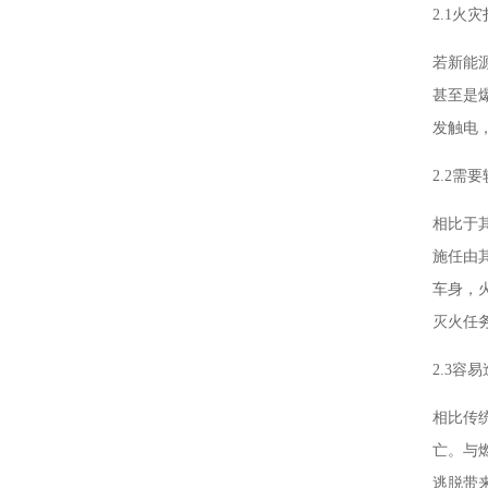
2.1火
若新能
甚至是
发触电
2.2需
相比于
施任由
车身，
灭火任
2.3容
相比传
亡。与
逃脱带