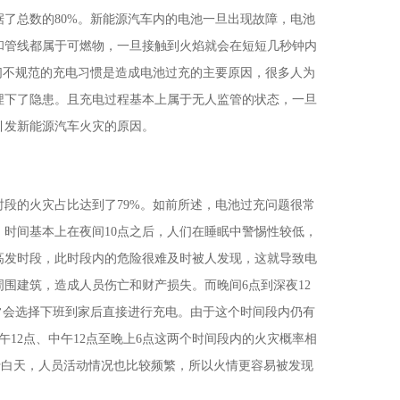
了总数的80%。新能源汽车内的电池一旦出现故障，电池
和管线都属于可燃物，一旦接触到火焰就会在短短几秒钟内
们不规范的充电习惯是造成电池过充的主要原因，很多人为
埋下了隐患。且充电过程基本上属于无人监管的状态，一旦
引发新能源汽车火灾的原因。
时段的火灾占比达到了79%。如前所述，电池过充问题很常
时间基本上在夜间10点之后，人们在睡眠中警惕性较低，
高发时段，此时段内的危险很难及时被人发现，这就导致电
围建筑，造成人员伤亡和财产损失。而晚间6点到深夜12
常会选择下班到家后直接进行充电。由于这个时间段内仍有
12点、中午12点至晚上6点这两个时间段内的火灾概率相
于白天，人员活动情况也比较频繁，所以火情更容易被发现