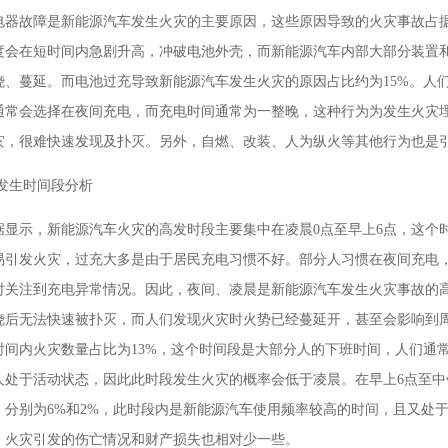
电器故障是新能源汽车发生火灾的主要原因，这些原因导致的火灾事故占据
度会在短时间内急剧升高，冲破电池外壳，而新能源汽车内部大部分装置
烧、蔓延。而电池过充导致新能源汽车发生火灾的原因占比约为15%。人
通常会选择在夜间充电，而充电时间通常为一整晚，这种行为为发生火灾
灾，很难快速发现及扑灭。另外，自燃、改装、人为纵火等其他行为也是
灾发生时间段分析
据显示，新能源汽车火灾的高发时段主要集中在凌晨0点至早上6点，这个
易引发火灾，过充大多是由于居民充电习惯不好。部分人习惯在夜间充电，
时关注到充电异常情况。因此，夜间、凌晨是新能源汽车发生火灾事故的
烧后无法快速被扑灭，而人们发现火灾时火势已经蔓延开，甚至会影响到周
时间内火灾数量占比为13%，这个时间段是大部分人的下班时间，人们通
人处于活动状态，因此此时段发生火灾的概率会低于凌晨。在早上6点至中午
，分别为6%和2%，此时段内是新能源汽车使用频率较高的时间，且又处
，火灾引发的伤亡情况和财产损失也相对少一些。