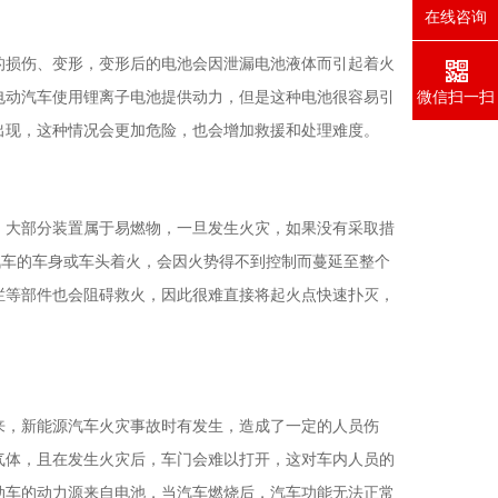
在线咨询
的损伤、变形，变形后的电池会因泄漏电池液体而引起着火
微信扫一扫
电动汽车使用锂离子电池提供动力，但是这种电池很容易引
出现，这种情况会更加危险，也会增加救援和处理难度。
，大部分装置属于易燃物，一旦发生火灾，如果没有采取措
若汽车的车身或车头着火，会因火势得不到控制而蔓延至整个
栏等部件也会阻碍救火，因此很难直接将起火点快速扑灭，
来，新能源汽车火灾事故时有发生，造成了一定的人员伤
气体，且在发生火灾后，车门会难以打开，这对车内人员的
动车的动力源来自电池，当汽车燃烧后，汽车功能无法正常