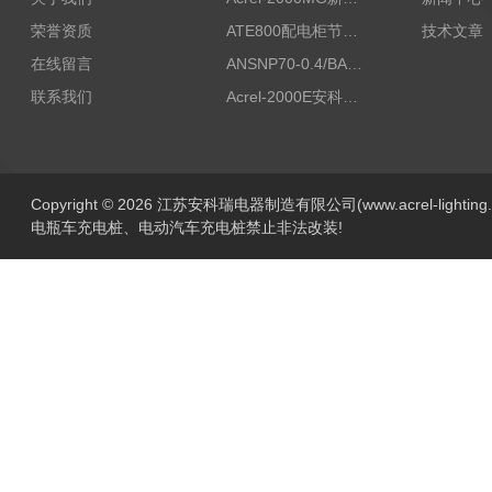
荣誉资质
ATE800配电柜节点无线测温/表带捆绑/无源感应取电
技术文章
在线留言
ANSNP70-0.4/BANSNP中线安防保护器 治理三相不平衡
联系我们
Acrel-2000E安科瑞Acrel配电室综合监控系统
Copyright © 2026 江苏安科瑞电器制造有限公司(www.acrel-lightin
电瓶车充电桩、电动汽车充电桩禁止非法改装!