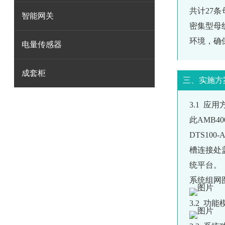
共计27
智能网关
密集型母
环境，确
电量传感器
成套柜
三、实施方
3.1 应用
此AMB
DTS10
槽连接处
统平台。
系统组网
3.2 功能