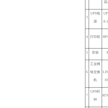
晶
UPS电
UP
3
源
A-
4
打印机
HP
5
音箱
工业网
6
络交换
LI
机
10
GPS时
7
ATS
钟