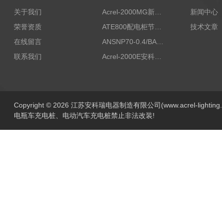
关于我们
Acrel-2000MG新能源消纳安科瑞微电网能量管理系统
新闻中心
荣誉资质
ATE800配电柜节点无线测温/表带捆绑/无源感应取电
技术文章
在线留言
ANSNP70-0.4/BANSNP中线安防保护器 治理三相不平衡
联系我们
Acrel-2000E安科瑞Acrel配电室综合监控系统
Copyright © 2026 江苏安科瑞电器制造有限公司(www.acrel-lightin
电瓶车充电桩、电动汽车充电桩禁止非法改装!