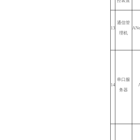
控装置
通信管
13
ANe
理机
串口服
14
务器