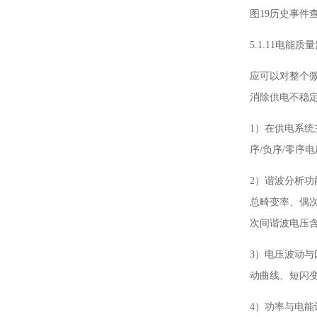
图19历史事件
5.1.11电能质
应可以对整个
消除供电不稳
1）在供电系统
序/负序/零序
2）谐波分析功
总畸变率、偶次
次间谐波电压含
3）电压波动与
动曲线、短闪
4）功率与电能