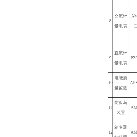
交流计
AM
8
量电表
E
直流计
9
PZ
量电表
电能质
10
APV
量监测
防孤岛
11
AM
装置
箱变测
12
AM