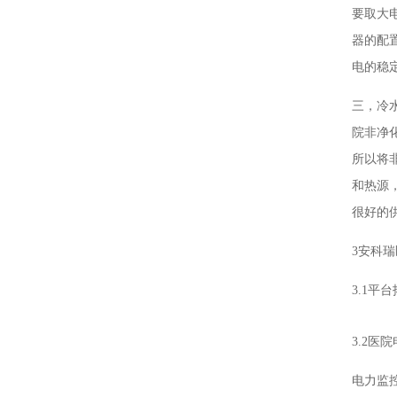
要取大
器的配
电的稳
三，冷
院非净
所以将
和热源
很好的
3安科瑞
3.1平
3.2医
电力监