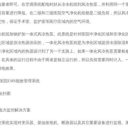
电量者即可。在空调系统配电时好从冷水机组到风冷热泵，并利用同一个
置容量进行降低。在二级和三级医院空气净化机组都是二级负荷，所以风
定性，保证手术室、监护室等医疗区域内的空气环境。
水机组加锅炉加一体式风冷热泵。此系统是针对医院中净化区域和非净化
化区域提供冷热源供应的，一体化风冷热泵则是为净化区域提供冷源除湿
非净化区域内的热源设计到了另一个支路上。如果一体化风冷热泵需要检
，在具体的运行过程中由于两者是独立运行的，所以负荷需要同时计入。
供电效果。
医院EMS能效管理系统
台拓扑图
院电力监控解决方案
控系统实现对变压器、柴油发电机、断路器以及其它重要设备进行监视、