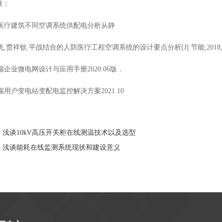
献：
大型医疗建筑不同空调系统供配电分析从静
飞,贾祥钦.平战结合的人防医疗工程空调系统的设计要点分析[J].节能,2018,37(0
科瑞企业微电网设计与应用手册2020.06版．
科瑞用户变电站变配电监控解决方案2021.10
：
浅谈10kV高压开关柜在线测温技术以及选型
：
浅谈能耗在线监测系统现状和建设意义