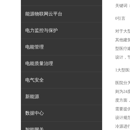
关键词
能源物联网云平台
0引言
电力监控与保护
对于大
其他建
电能管理
型医疗
设计，
电能质量治理
1大型
电气安全
医院分
则为2
新能源
度方面
需要提
数据中心
设计规
冷源进
智能网关