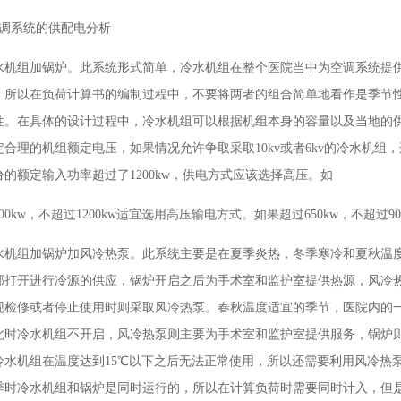
空调系统的供配电分析
水机组加锅炉。此系统形式简单，冷水机组在整个医院当中为空调系统提
，所以在负荷计算书的编制过程中，不要将两者的组合简单地看作是季节
性。在具体的设计过程中，冷水机组可以根据机组本身的容量以及当地的
定合理的机组额定电压，如果情况允许争取采取10kv或者6kv的冷水机
台的额定输入功率超过了1200kw，供电方式应该选择高压。如
00kw，不超过1200kw适宜选用高压输电方式。如果超过650kw，不超过
水机组加锅炉加风冷热泵。此系统主要是在夏季炎热，冬季寒冷和夏秋温度
部打开进行冷源的供应，锅炉开启之后为手术室和监护室提供热源，风冷
现检修或者停止使用时则采取风冷热泵。春秋温度适宜的季节，医院内的
此时冷水机组不开启，风冷热泵则主要为手术室和监护室提供服务，锅炉
冷水机组在温度达到15℃以下之后无法正常使用，所以还需要利用风冷热
季时冷水机组和锅炉是同时运行的，所以在计算负荷时需要同时计入，但