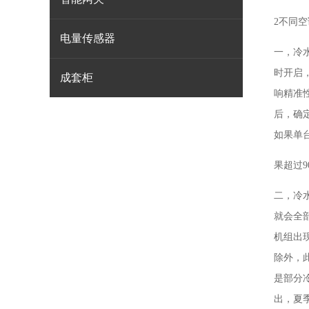
2不同
电量传感器
一，冷
时开启
成套柜
响精准
后，确
如果单
果超过9
二，冷
就会全
机组出
除外，
是部分
出，夏