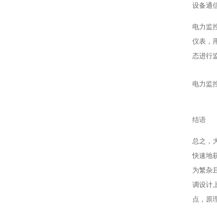
设备通
电力监控
仪表，
态进行
电力监
结语
总之，
快速地
为繁杂
调设计
点，原