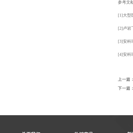
参考文
[1]
[2]卢岩
[3]安
[4]安
上一篇
下一篇