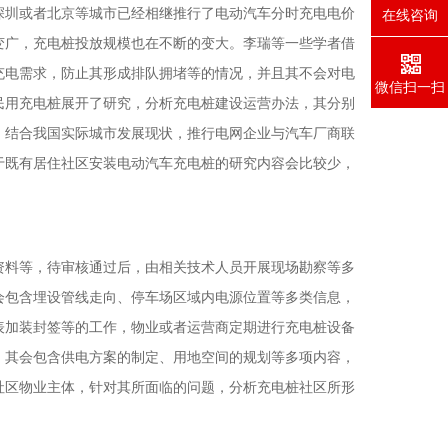
深圳或者北京等城市已经相继推行了电动汽车分时充电电价
在线咨询
变广，充电桩投放规模也在不断的变大。李瑞等一些学者借
充电需求，防止其形成排队拥堵等的情况，并且其不会对电
微信扫一扫
民用充电桩展开了研究，分析充电桩建设运营办法，其分别
，结合我国实际城市发展现状，推行电网企业与汽车厂商联
于既有居住社区安装电动汽车充电桩的研究内容会比较少，
资料等，待审核通过后，由相关技术人员开展现场勘察等多
会包含埋设管线走向、停车场区域内电源位置等多类信息，
表加装封签等的工作，物业或者运营商定期进行充电桩设备
，其会包含供电方案的制定、用地空间的规划等多项内容，
社区物业主体，针对其所面临的问题，分析充电桩社区所形