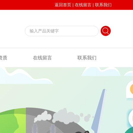
返回首页
|
在线留言
|
联系我们
资质
在线留言
联系我们