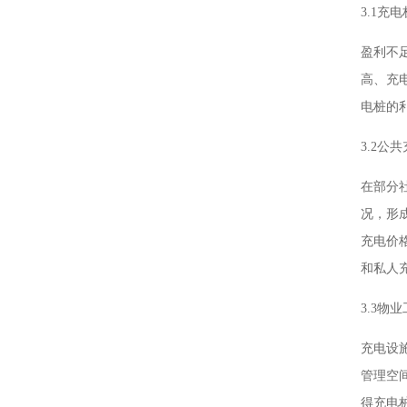
3.1充
盈利不
高、充
电桩的
3.2公
在部分
况，形
充电价
和私人
3.3物
充电设
管理空
得充电