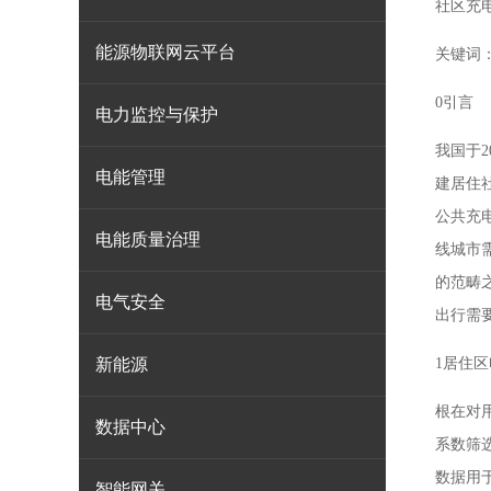
社区充
能源物联网云平台
关键词
0引言
电力监控与保护
我国于
电能管理
建居住
公共充
电能质量治理
线城市
的范畴
电气安全
出行需
新能源
1居住
根在对
数据中心
系数筛
数据用于
智能网关