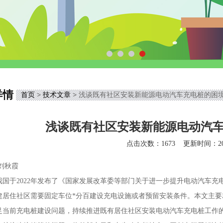
详情
首页
>
技术文章
> 浅谈既有社区安装新能源电动汽车充电桩的困
浅谈既有社区安装新能源电动汽
点击次数：1673
更新时间：202
刘秋霞
我国于2022年发布了《国家发展改革委等部门关于进一步提升电动汽车
建居住社区需要固定车位
*分百
建设充电设施或者预留安装条件。本文主要
足当前充电桩建设问题，持续推进既有居住社区安装电动汽车充电桩工作