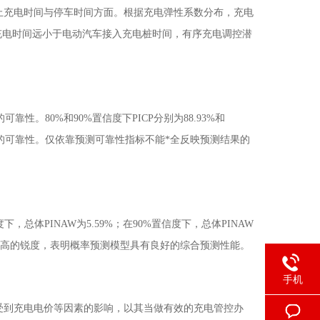
在停止充电时间与停车时间方面。根据充电弹性系数分布，充电
实际充电时间远小于电动汽车接入充电桩时间，有序充电调控潜
。80%和90%置信度下PICP分别为88.93%和
很好的可靠性。仅依靠预测可靠性指标不能
*全
反映预测结果的
总体PINAW为5.59%；在90%置信度下，总体PINAW
较高的锐度，表明概率预测模型具有良好的综合预测性能。
手机
受到充电电价等因素的影响，以其当做有效的充电管控办