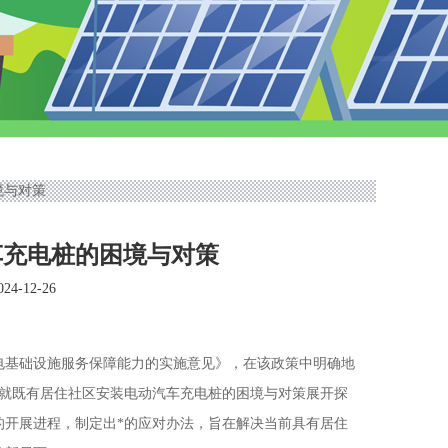
境与对策
车充电桩的困境与对策
4-12-26
充电基础设施服务保障能力的实施意见》，在该政策中明确地
就既有居住社区安装电动汽车充电桩的困境与对策展开探
的开展进程，制定出*的应对办法，旨在解决当前具有居住