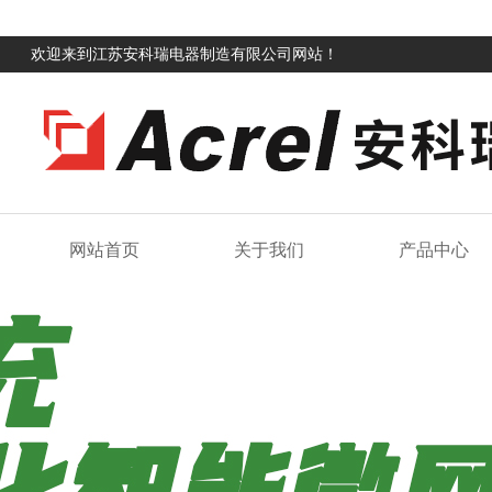
欢迎来到江苏安科瑞电器制造有限公司网站！
网站首页
关于我们
产品中心