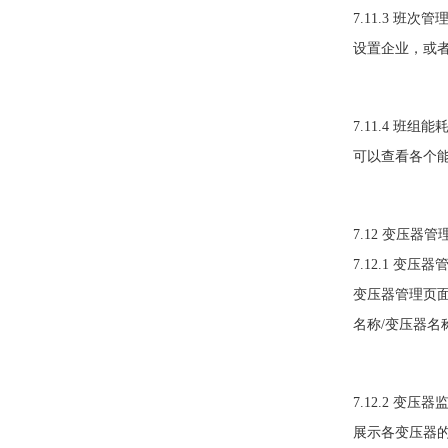
7.11.3 班次管
设置企业，或
7.11.4 班组能
可以查看各个
7.12 变压器管
7.12.1 变压器
变压器管理页
名称/变压器名
7.12.2 变压器
展示各变压器