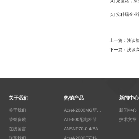
[4] 龙世渚，涂
[5] 安科瑞企
上一篇：
浅谈
下一篇：
浅谈
关于我们
热销产品
新闻中心
关于我们
Acrel-2000MG新能源消纳安科瑞微电网能量管理系统
新闻中心
荣誉资质
ATE800配电柜节点无线测温/表带捆绑/无源感应取电
技术文章
在线留言
ANSNP70-0.4/BANSNP中线安防保护器 治理三相不平衡
联系我们
Acrel-2000E安科瑞Acrel配电室综合监控系统