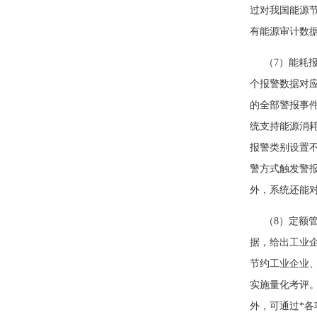
过对我国能源
有能源审计数
（7）能耗报
个报警数据对
的全部警报事
统支持能源消
报警类别设置
警方式触发警
外，系统还能
（8）定额管
据，给出工业
节约工业企业
实施量化考评
外，可通过*