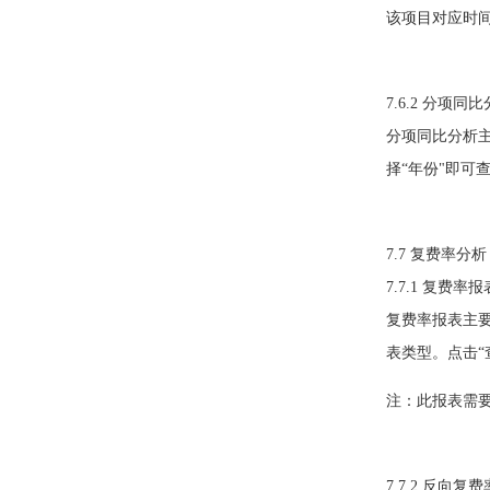
该项目对应时
7.6.2 分项同
分项同比分析
择“年份"即可
7.7 复费率分析
7.7.1 复费率报
复费率报表主要
表类型。点击“
注：此报表需
7.7.2 反向复