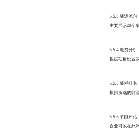
6.5.3 能源流向
主要展示单个
6.5.4 电费分析
根据项目设置
6.5.5 能耗排名
根据所选的能
6.5.6 节能评估
企业可以在此