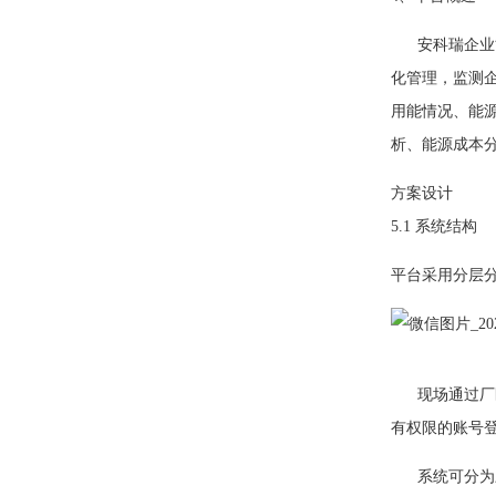
安科瑞企业能
化管理，监测
用能情况、能
析、能源成本
方案设计
5.1 系统结构
平台采用分层
现场通过厂区
有权限的账号登
系统可分为三