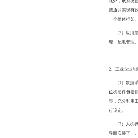
此外，该系统
接通并实现有
一个整体框架
（2）应用层
理、配电管理
2、工业企业能
（1）数据采
位机硬件包括
容，充分利用工
行设定。
（2）人机界
界面安装了一