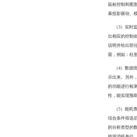
鼠标控制和图
幕投影驱动、
（3）实时监
出相应的控制
说明并给出部
面，例如：柱
（4）数据统
示出来。另外
的功能进行检
性，能实现预
（5）能耗查
综合条件筛选
的分析类型的
能源消耗单位