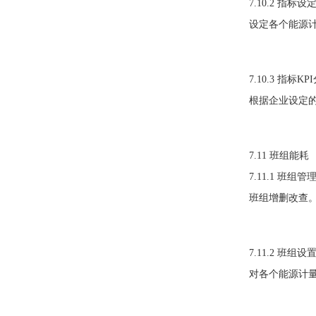
7.10.2 指标设
设定各个能源计
7.10.3 指标KP
根据企业设定
7.11 班组能耗
7.11.1 班组管
班组增删改查
7.11.2 班组设
对各个能源计