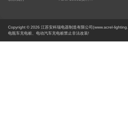
Copyright © 2026 江苏安科瑞电器制造有限公司(www.acrel-lightin
电瓶车充电桩、电动汽车充电桩禁止非法改装!