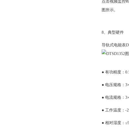
点击视频监控
图所示。
8、典型硬件
导轨式电能表DT
● 有功精度：
● 电压规格：3×10
● 电流规格：3
● 工作温度：-2
● 相对湿度：≤