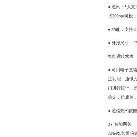
● 通讯：*大支持
19200bps
● 功能：支持1
● 外形尺寸：12
智能远传水表
● 可用电子直
正功能；通讯方
门进行统计、监
稳定；抗腐蚀
● 通信规约依照
3）智能网关
ANet智能通