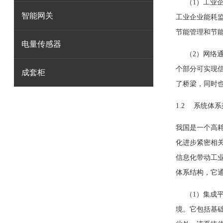
（1）工业企
智能网关
工业企业能耗
节能管理和节
电量传感器
（2）网络通
个部分可实现
成套柜
了桥梁，同时
1.2 系统体
我国是一个高
化进步紧密相
信息化带动工
体系结构，它
（1）集成平
境。它包括基