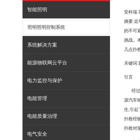
智能照明
安科瑞 
摘要:
照明照明控制系统
的不可
挑战。
系统解决方案
几点扑
能源物联网云平台
关键词:
引言
电力监控与保护
经过近
电能管理
源汽车销
生,引
电能质量治理
扑救经
扑救对
电气安全