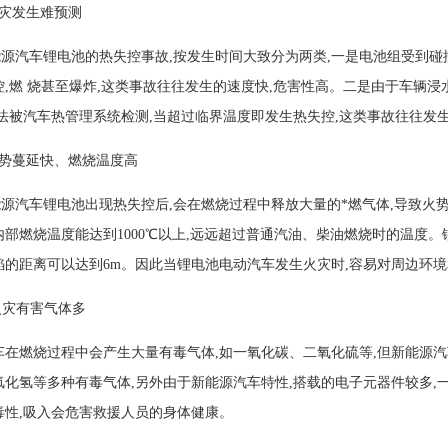
灾发生难预测
汽车锂电池的热失控事故,按发生时间大致分为两类,一是电池组受到碰撞
控,燃 烧甚至爆炸,这类事故往往发生的速度快,危害性高。二是由于车辆
无法被汽车热管理系统检测,当超过临界温度即发生热失控,这类事故往往发
势蔓延快、燃烧温度高
汽车锂电池出现热失控后,会在燃烧过程中释放大量的*燃气体,导致火势
内部燃烧温度能达到1000℃以上,远远超过普通汽油、柴油燃烧时的温度
焰的距离可以达到6m。因此当锂电池电动汽车发生火灾时,容易对周边环
灾有害气体多
燃烧过程中会产生大量有毒气体,如一氧化碳、二氧化硫等,但新能源汽
氟化氢等多种有毒气体,另外由于新能源汽车特性,搭载的电子元器件较多,
毒性,吸入会危害救援人员的身体健康。