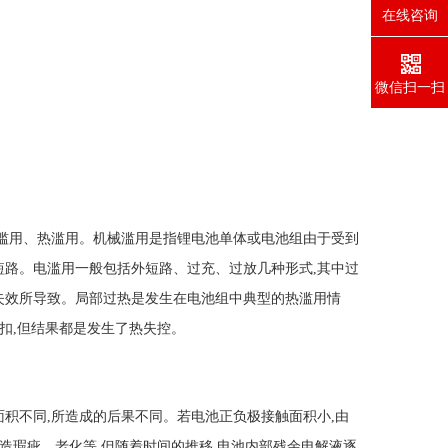
在线咨询
微信扫一扫
滥用、热滥用。机械滥用是指锂电池单体或电池组由于受到
路。电滥用一般包括外短路、过充、过放几种形式,其中过
失效所导致。局部过热是发生在电池组中典型的热滥用情
扣,但结果都是发生了热失控。
积不同,所造成的后果不同。若电池正负极接触面积小,由
造瑕疵、老化等,但随着时间的推移,电池内部残余电解液逐