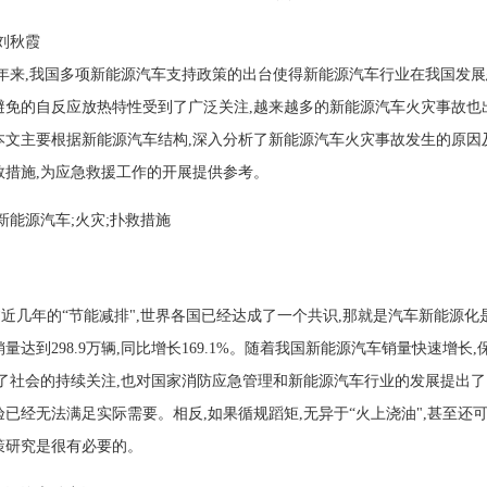
刘秋霞
近年来,我国多项新能源汽车支持政策的出台使得新能源汽车行业在我国发
避免的自反应放热特性受到了广泛关注,越来越多的新能源汽车火灾事故也
本文主要根据新能源汽车结构,深入分析了新能源汽车火灾事故发生的原因
救措施,为应急救援工作的开展提供参考。
新能源汽车;火灾;扑救措施
几年的“节能减排",世界各国已经达成了一个共识,那就是汽车新能源化是全
量达到298.9万辆,同比增长169.1%。随着我国新能源汽车销量快速增
起了社会的持续关注,也对国家消防应急管理和新能源汽车行业的发展提出
验已经无法满足实际需要。相反,如果循规蹈矩,无异于“火上浇油",甚至
策研究是很有必要的。