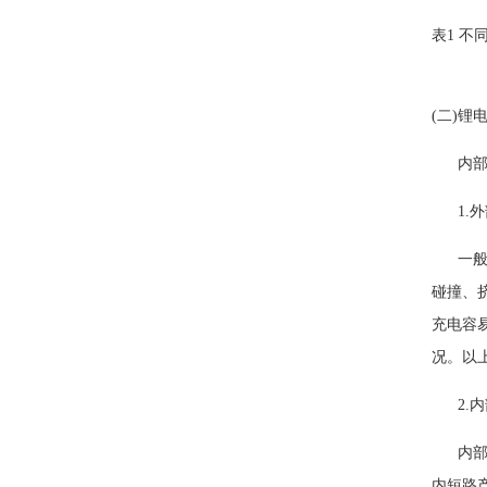
表1 
(二)锂
内部产
1.外
一般情
碰撞、
充电容
况。以
2.内
内部短
内短路