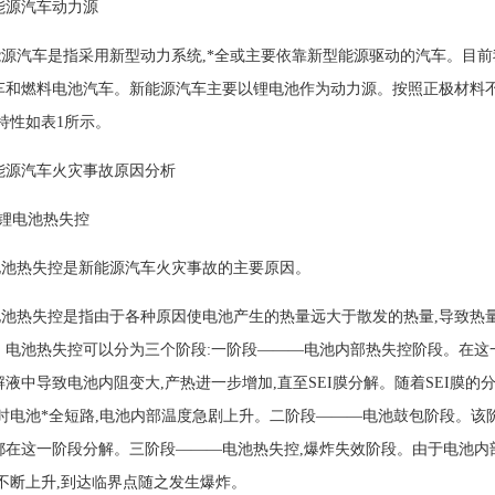
能源汽车动力源
汽车是指采用新型动力系统,*全或主要依靠新型能源驱动的汽车。目前
车和燃料电池汽车。新能源汽车主要以锂电池作为动力源。按照正极材料不
特性如表1所示。
能源汽车火灾事故原因分析
锂电池热失控
热失控是新能源汽车火灾事故的主要原因。
热失控是指由于各种原因使电池产生的热量远大于散发的热量,导致热量
。电池热失控可以分为三个阶段:一阶段———电池内部热失控阶段。在这
液中导致电池内阻变大,产热进一步增加,直至SEI膜分解。随着SEI膜的
此时电池*全短路,电池内部温度急剧上升。二阶段———电池鼓包阶段。该
都在这一阶段分解。三阶段———电池热失控,爆炸失效阶段。由于电池内
力不断上升,到达临界点随之发生爆炸。