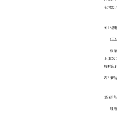
渐增加
图1 锂
(三)
根据相
上,其
故时应
表2 
(四)新
锂电池