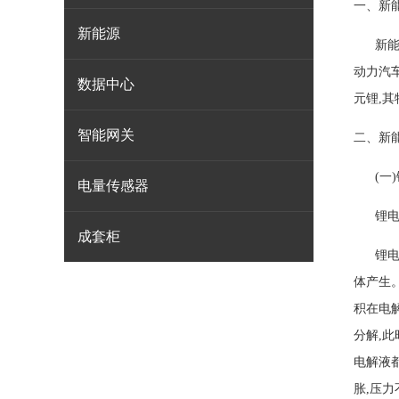
一、新
新能源
新能源
动力汽
数据中心
元锂,其
智能网关
二、新
(一)
电量传感器
锂电池
成套柜
锂电池
体产生
积在电解
分解,
电解液
胀,压