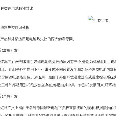
不同种类锂电池特性对比
电池热失控原因分析
热和外部滥用是电池热失控的两大触发原因。
部滥用引发
况下,由外部滥用引发锂电池热失控的原因有三个,分别为机械滥用、电
挤压、穿刺等外力作用下产生形变或不同位置发生相对位移造成电池内部短
易导致锂电池热失控。热滥用一般由于外部环境温度过高或温度控制系统
上三种外部滥用形式很少独立存在,都是由其中某一种形式发展而来,环环相
部产热引发
路广义上指由于各种原因导致电池正负极直接接触的现象,根据接触的面
产生的热量也较小,对电池的热失控几乎没有影响,这种情况常见于电池的制