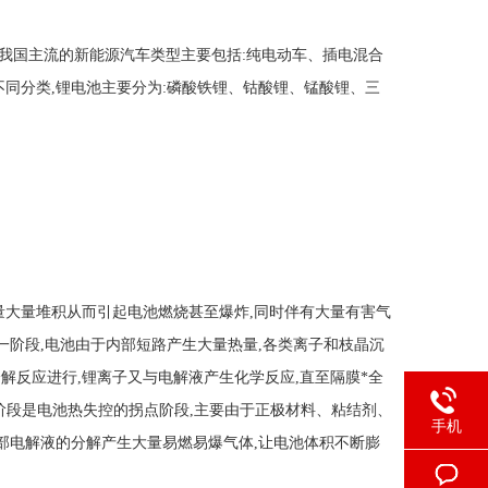
我国主流的新能源汽车类型主要包括:纯电动车、插电混合
同分类,锂电池主要分为:磷酸铁锂、钴酸锂、锰酸锂、三
大量堆积从而引起电池燃烧甚至爆炸,同时伴有大量有害气
一阶段,电池由于内部短路产生大量热量,各类离子和枝晶沉
分解反应进行,锂离子又与电解液产生化学反应,直至隔膜*全
阶段是电池热失控的拐点阶段,主要由于正极材料、粘结剂、
手机
部电解液的分解产生大量易燃易爆气体,让电池体积不断膨