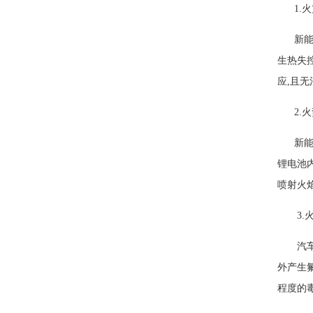
1.火
新能源
生热失
应,且
2.火
新能源
锂电池
喷射火
3.火
汽车在
外产生
程度的