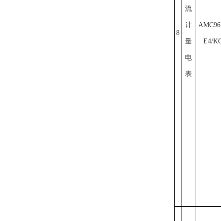
流
计
AMC96
8
量
E4/K
电
表