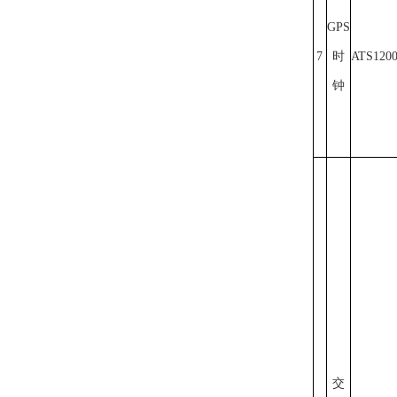
GPS
7
时
ATS120
钟
交