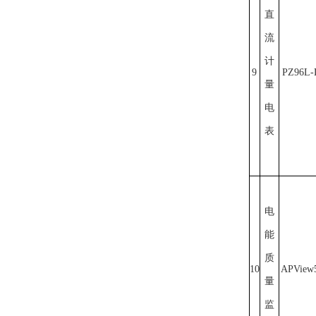
直
流
计
9
PZ96L-
量
电
表
电
能
质
10
APView
量
监