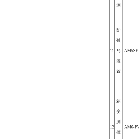
测
防
孤
11
岛
AM5SE-
装
置
箱
变
测
12
AM6-P
控