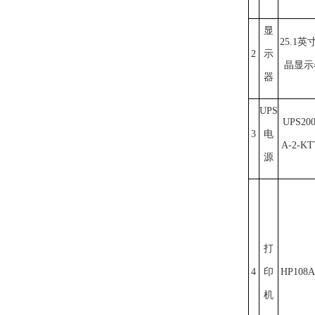
显
25.1英
2
示
晶显示
器
UPS
UPS200
3
电
A-2-KT
源
打
4
印
HP108A
机