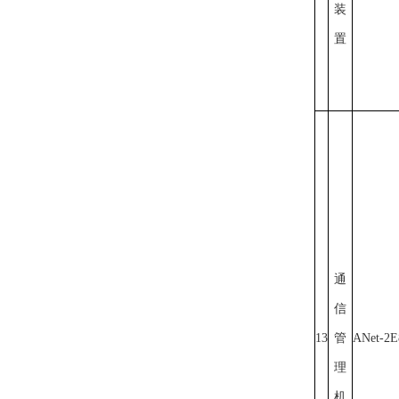
装
置
通
信
13
管
ANet-2E
理
机