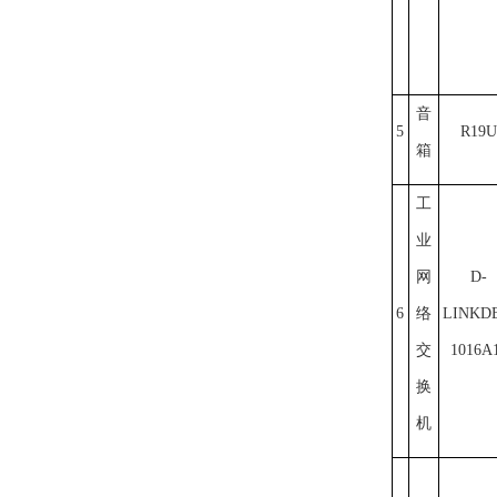
音
5
R19U
箱
工
业
网
D-
6
络
LINKDE
交
1016A
换
机