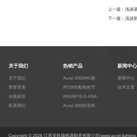
上一篇：
浅谈
下一篇：
浅谈
关于我们
热销产品
新闻中心
关于我们
Acrel-2000MG新能源消纳安科瑞微电网能量管理系统
新闻中心
荣誉资质
ATE800配电柜节点无线测温/表带捆绑/无源感应取电
技术文章
在线留言
ANSNP70-0.4/BANSNP中线安防保护器 治理三相不平衡
联系我们
Acrel-2000E安科瑞Acrel配电室综合监控系统
Copyright © 2026 江苏安科瑞电器制造有限公司(www.acrel-lightin