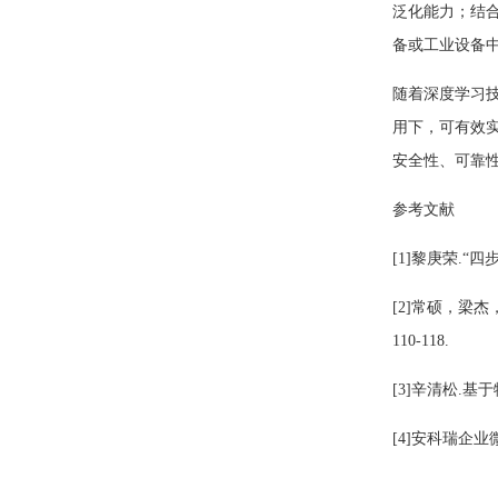
泛化能力；结
备或工业设备
随着深度学习
用下，可有效
安全性、可靠
参考文献
[1]黎庚荣.“
[2]常硕，梁
110-118.
[3]辛清松.
[4]安科瑞企业