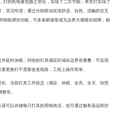
化，灯的耗电量也随之变化，实现了二次节能；单支灯实现了
灯，灵活性强；通过分组联动实现舒适、自然、流畅的交互
信协议和智能调光功能，可多条桥接形成无边界大规模自组网；根
起并延时休眠；邻组的灯具感应区域在边界有重叠，可实现
只要更换灯不需要改造线路，工程上操作简单。
时长、当前灯具工作状态（感应、休眠、全亮、全灭、恒照
调整等。
务器可以存储每只灯具的用电情况，也可通过服务器远程控