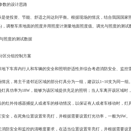
光参数的设计思路
标是使投资、节能、舒适之间达到平衡。根据现场的情况，结合我国国家
00%)，调整车库地面的照度并用照度计测量地面照度值。调光与照度的测试
光与照度的测试数据
具分区分组控制方案
保地下车库内行人和车辆的安全和照明舒适性并综合考虑消防安全、监控
场情况，将主干道邻近区域的部分灯具分为一组，建议以1~10支为同一
盏灯具功率为18W，能够为该区域提供充足的照明；当人车离开该区域时
具的红外传感器捕捉人或者车的移动情况，以保证有人或者车移动时，灯
证安全，在死角位置设置常亮灯，并根据需要设置灯光功率，一般为9W。
足消防安全和监控的清晰度要求，在适当位置设置常亮灯，并根据需要设