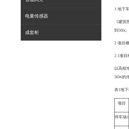
1.地下
电量传感器
《建筑照
到50lx
成套柜
2.项目
2.1项
以高校地
36W
表1地
项目
停车场1