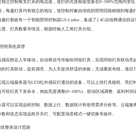
可独立控制每支灯具的电流值，使灯的亮度根据需要在0~100%范围内变
制，每盏灯具均有独立的地址，使控制对象由传统的照明回路精细到每盏
盏灯都嵌有一个智能照明控制器GS-Linker，集成了2.4G自组网通
长度、灯具数量等情况，根据经验人工将灯具分组。
能照明系统原理
具感应附近人车移动，自动将信号传输给同组灯具，实现同组灯具联动亮
别的灯具联动，提前调亮，为人车提供舒适的体验；无须重新布线，项目
实现云端服务器与LED红外感应灯通信的设备，可以上传灯具能耗、亮灯
可给灯具下发命令，例如亮度调整(0~100%)、联动区域调整、延时时间
务器可以实现远程控制、数据上行、数据统计和使用需求分析等。云端服
参数和状态实现远程开关灯、可配置场景模式一键切换等操作。
系统整体设计思路