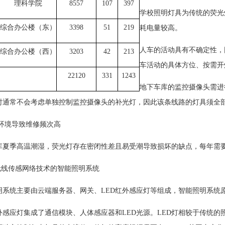
理科学院
8557
107
397
学校照明灯具为传统的荧光
综合办公楼（东）
3398
51
219
耗电量较高。
人车的活动具有不确定性，
综合办公楼（西）
3203
42
213
车活动的具体方位、按需开
22120
331
1243
地下车库的监控摄像头需进
时通常不会考虑单独控制监控摄像头的补光灯，因此该条线路的灯具须全
然环境导致维修频次高
库夏季高温潮湿，荧光灯存在密闭性差且易受潮导致损坏的缺点，每年需
于无线传感网络技术的智能照明系统
明系统主要由云端服务器、网关、LED红外感应灯等组成，智能照明系统
红外感应灯集成了通信模块、人体感应器和LED光源。LED灯相较于传统