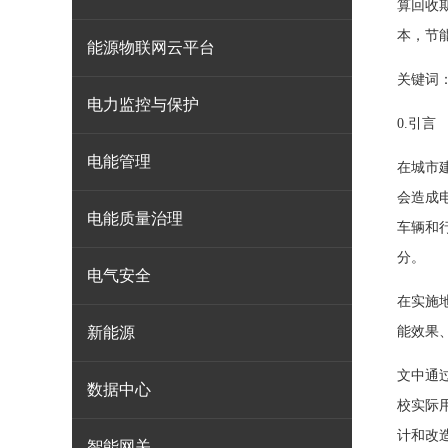
算回收
本，节能
能源物联网云平台
关键词
电力监控与保护
0.引言
电能管理
在城市
会造成
电能质量治理
车辆和
分。
电气安全
在实施
新能源
能效果
文中通
数据中心
校实际
计和改
智能网关