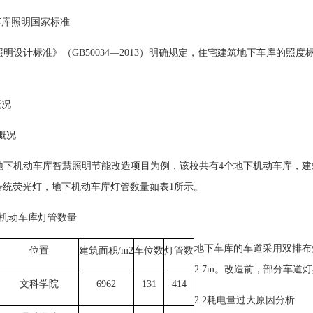
车库照明国家标准
明设计标准》（GB50034—2013）明确规定，住宅建筑地下车库的照
。
概况
目概况
下机动车库智慧照明节能改造项目为例，该校共有4个地下机动车库，建筑面积
的传统荧光灯，地下机动车库灯管数量如表1所示。
下机动车库灯管数量
地下车库的车道采用双排布
位置
建筑面积/m2
车位数
灯管数
2.7m。改造前，部分车道
文科学院
6962
131
414
2.2耗电量过大原因分析