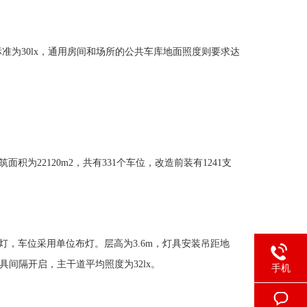
度标准为30lx，通用房间和场所的公共车库地面照度则要求达
为22120m2，共有331个车位，改造前装有1241支
灯，车位采用单位布灯。层高为3.6m，灯具安装吊距地
灯具间隔开启，主干道平均照度为32lx。
手机