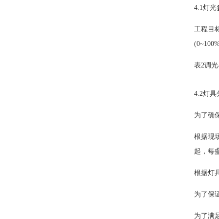
4.1灯
工程目
(0~1
表2调
4.2灯
为了确
根据现
起，每
根据灯
为了保
为了满