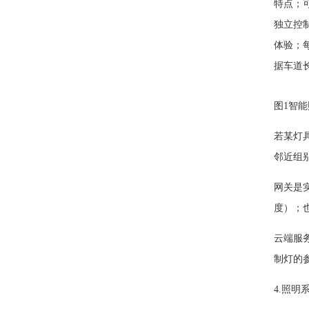
特点；
独立控
体验；每
据车道
图1智
若某灯
邻近组
网关是
度）；也
云端服
制灯的
4.照明