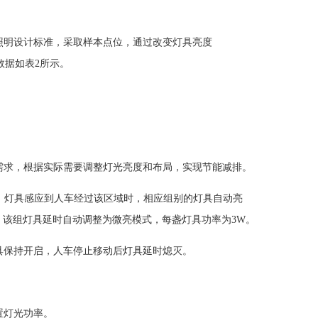
照明设计标准，采取样本点位，通过改变灯具亮度
数据如表2所示。
需求，根据实际需要调整灯光亮度和布局，实现节能减排。
组。灯具感应到人车经过该区域时，相应组别的灯具自动亮
，该组灯具延时自动调整为微亮模式，每盏灯具功率为3W。
具保持开启，人车停止移动后灯具延时熄灭。
置灯光功率。