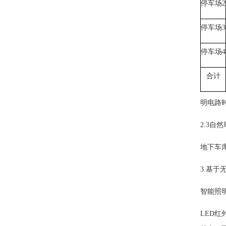
停车场2
停车场3
停车场4
合计
明电路
2.3自
地下车
3.基
智能照
LED