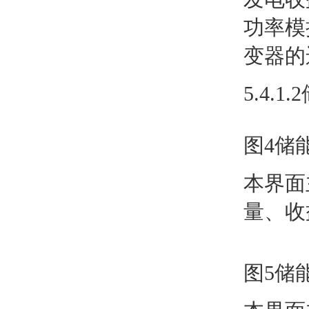
功率模
变器的
5.4.1
图4储
本界面
量、收
图5储