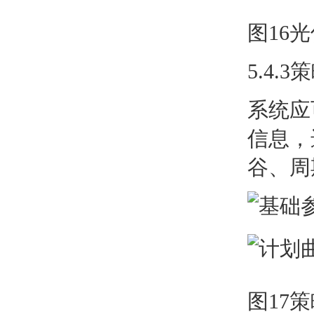
图16
5.4.
系统应
信息，
谷、周
图17