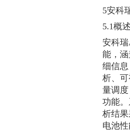
5安科瑞
5.1概
安科瑞
能，涵
细信息
析、可
量调度
功能。
析结果
电池性