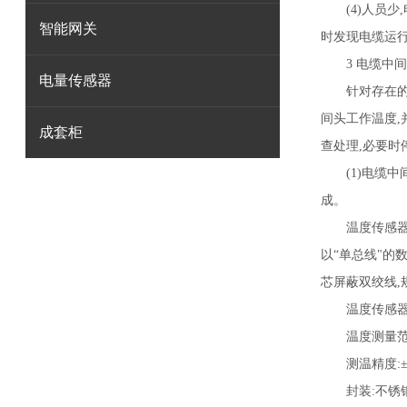
(4)人员少,
智能网关
时发现电缆运
3 电缆中间
电量传感器
针对存在的问
间头工作温度,
成套柜
查处理,必要时
(1)电缆中
成。
温度传感器。数
以“单总线"的
芯屏蔽双绞线,规格
温度传感器技
温度测量范围:-
测温精度:±0.
封装:不锈钢金