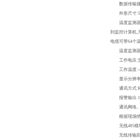
数据传输接口
外形尺寸:51m
温度监测器。温
到监控计算机,
电缆可带64个
温度监测器的
工作电压:交流
工作温度:-40
显示分辨率:0
通讯方式:RS-
报警输出:1个(
通讯网络。采用
根据现场情况,
无线485模块特
无线传输距离可