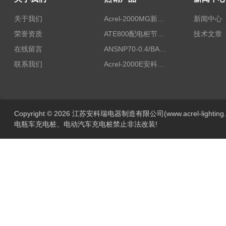
关于我们
Acrel-2000MG新能源消纳安科瑞微电网能量管理系统
新闻中心
荣誉资质
ATE800配电柜节点无线测温/表带捆绑/无源感应取电
技术文章
在线留言
ANSNP70-0.4/BANSNP中线安防保护器 治理三相不平衡
联系我们
Acrel-2000E安科瑞Acrel配电室综合监控系统
Copyright © 2026 江苏安科瑞电器制造有限公司(www.acrel-lightin
电瓶车充电桩、电动汽车充电桩禁止非法改装!