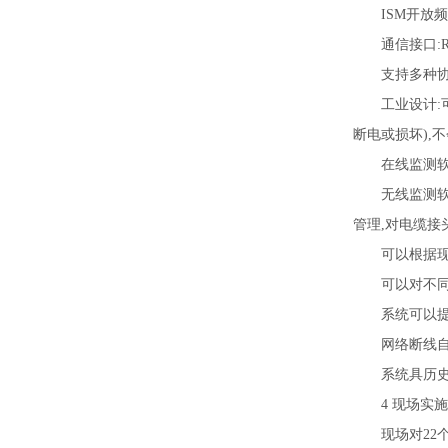
ISM开放频段
通信接口:RS232/R
支持多种协议:
工业设计:可确
断电或损坏),
在线监测软
无线监测软件
管理,对电缆接
可以根据现场
可以对不同地
系统可以提供
网络断线自动
系统具历史数
4 现场实施
现场对22个电