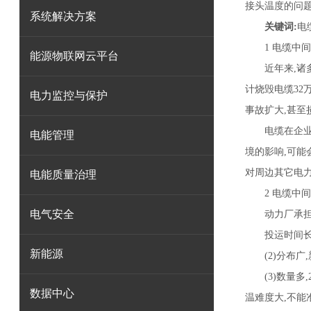
接头温度的问题
系统解决方案
关键词:
电
1 电缆中间
能源物联网云平台
近年来,诸多
计烧毁电缆32
电力监控与保护
事故扩大,甚至
电缆在企业供
电能管理
境的影响,可
对周边其它电力
电能质量治理
2 电缆中间
电气安全
动力厂承担着
投运时间长,新
新能源
(2)分布广,
(3)数量多,
数据中心
温难度大,不能