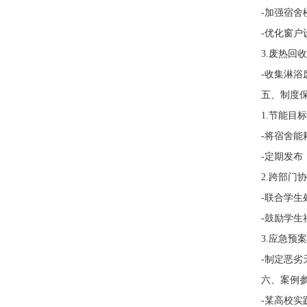
-加强宿舍楼
-优化窗户设
3.废热回收
-收集淋浴废
五、制度保障
1.节能目标
-将宿舍能耗
-定期发布《
2.跨部门协
-联合学生处、
-鼓励学生社
3.应急预案
-制定恶劣天
六、案例参
-某高校实践