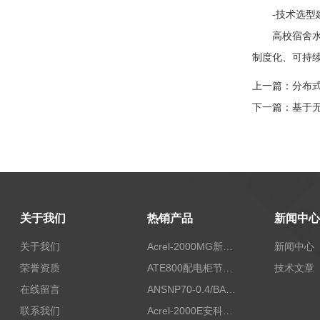
-技术选型建议
高校宿舍水电
制度化、可持
上一篇：
分布
下一篇：
基于
关于我们
热销产品
新闻中心
关于我们
Acrel-2000MG新能源消纳安科瑞微电网能量管理系统
新闻中心
荣誉资质
ATE800配电柜节点无线测温/表带捆绑/无源感应取电
技术文章
在线留言
ANSNP70-0.4/BANSNP中线安防保护器 治理三相不平衡
联系我们
Acrel-2000E安科瑞Acrel配电室综合监控系统