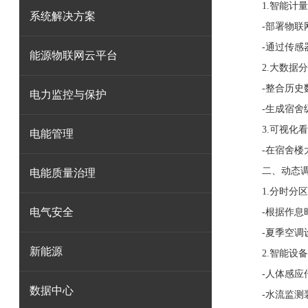
1.智能计量
系统解决方案
-部署物联网
-通过传感器
能源物联网云平台
2.大数据分
-整合历史数
电力监控与保护
-生成宿舍级
3.可视化看
电能管理
-在宿舍楼大
二、动态调控
电能质量治理
1.分时分区
电气安全
-根据作息时
-夏季空调设
新能源
2.智能设备
-人体感应传
数据中心
-水流监测装