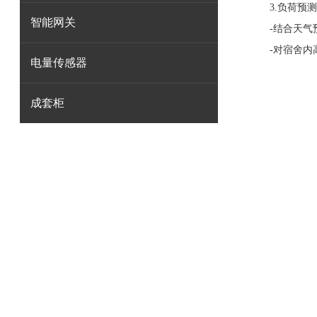
3.负荷预测
智能网关
-结合天气预
-对宿舍内高
电量传感器
成套柜