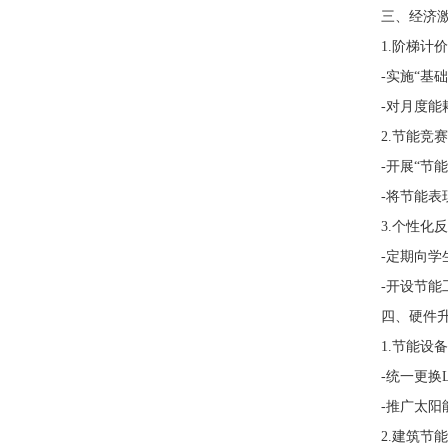
三、经济激励
1.阶梯计价
-实施“基础
-对月度能耗
2.节能竞赛
-开展“节能*
-将节能表现
3.个性化反
-定期向学生
-开设节能工
四、硬件升级
1.节能设备
-统一更换L
-推广太阳能
2.建筑节能