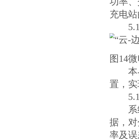
功率、
充电站
5.1
图14
本界
置，实
5.1
系统
据，对
率及误