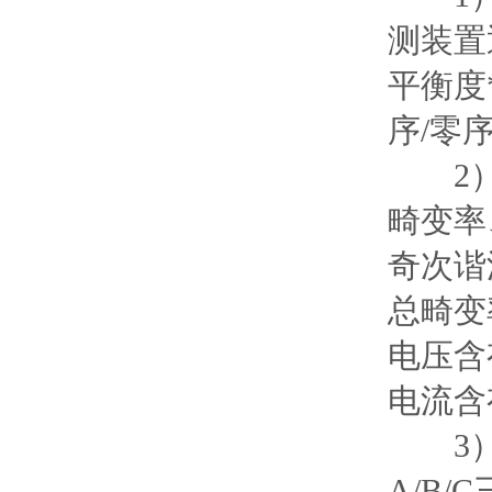
测装置
平衡度
序/零
2）谐
畸变率
奇次谐
总畸变
电压含有
电流含
3）电
A/B