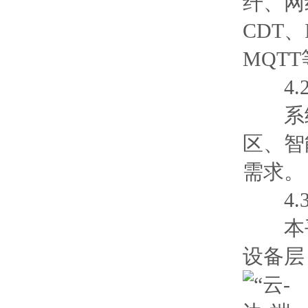
纤、网线
CDT、I
MQT
4.2
系统
区、智
需求。
4.3
本平
设备层