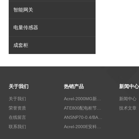
智能网关
电量传感器
成套柜
关于我们
热销产品
新闻中心
关于我们
Acrel-2000MG新能源消纳安科瑞微电网能量管理系统
新闻中心
荣誉资质
ATE800配电柜节点无线测温/表带捆绑/无源感应取电
技术文章
在线留言
ANSNP70-0.4/BANSNP中线安防保护器 治理三相不平衡
联系我们
Acrel-2000E安科瑞Acrel配电室综合监控系统