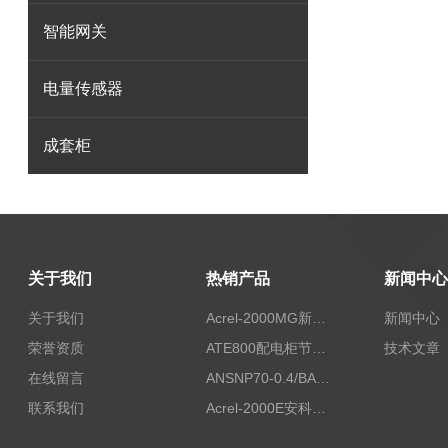
智能网关
电量传感器
成套柜
关于我们
热销产品
新闻中心
关于我们
Acrel-2000MG新能源消纳安科瑞微电网能量管理系统
新闻中心
荣誉资质
ATE800配电柜节点无线测温/表带捆绑/无源感应取电
技术文章
在线留言
ANSNP70-0.4/BANSNP中线安防保护器 治理三相不平衡
联系我们
Acrel-2000E安科瑞Acrel配电室综合监控系统