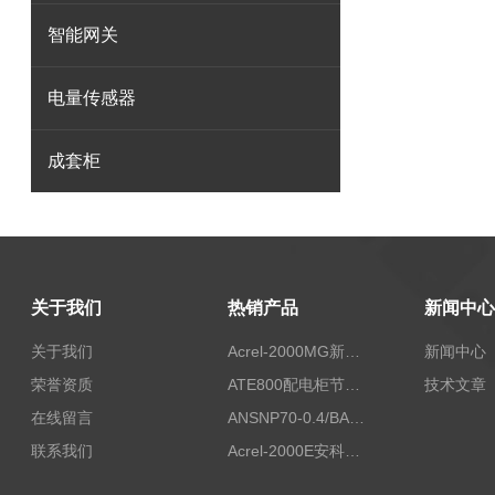
智能网关
电量传感器
成套柜
关于我们
热销产品
新闻中心
关于我们
Acrel-2000MG新能源消纳安科瑞微电网能量管理系统
新闻中心
荣誉资质
ATE800配电柜节点无线测温/表带捆绑/无源感应取电
技术文章
在线留言
ANSNP70-0.4/BANSNP中线安防保护器 治理三相不平衡
联系我们
Acrel-2000E安科瑞Acrel配电室综合监控系统