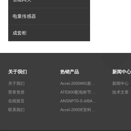
电量传感器
成套柜
关于我们
热销产品
新闻中心
关于我们
Acrel-2000MG新能源消纳安科瑞微电网能量管理系统
新闻中心
荣誉资质
ATE800配电柜节点无线测温/表带捆绑/无源感应取电
技术文章
在线留言
ANSNP70-0.4/BANSNP中线安防保护器 治理三相不平衡
联系我们
Acrel-2000E安科瑞Acrel配电室综合监控系统