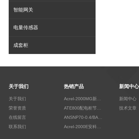
智能网关
电量传感器
成套柜
关于我们
热销产品
新闻中心
关于我们
Acrel-2000MG新能源消纳安科瑞微电网能量管理系统
新闻中心
荣誉资质
ATE800配电柜节点无线测温/表带捆绑/无源感应取电
技术文章
在线留言
ANSNP70-0.4/BANSNP中线安防保护器 治理三相不平衡
联系我们
Acrel-2000E安科瑞Acrel配电室综合监控系统